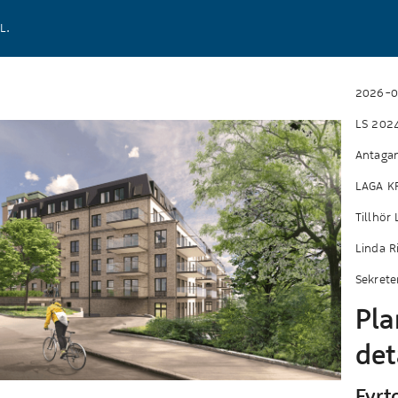
L.
2026-0
LS 202
Antaga
LAGA K
Tillhör
Linda R
Sekrete
Pla
det
Fyrt