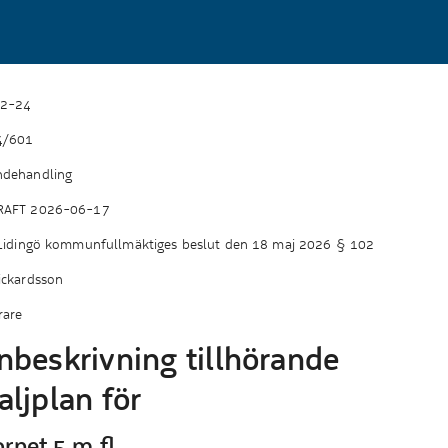
2-24
4/601
ndehandling
RAFT 2026-06-17
 Lidingö kommunfullmäktiges beslut den 18 maj 2026 § 102
ickardsson
rare
nbeskrivning tillhörande
aljplan för
ornet 5 m.fl.